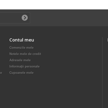
Contul meu
Comenzile mele
Notele mele de credit
Adresele mele
Informaţii personale
te
Cupoanele mele