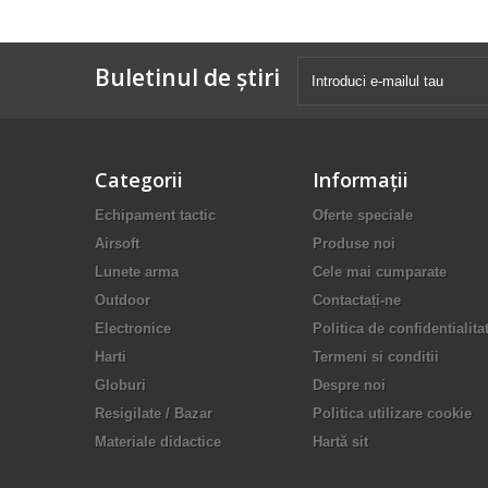
Buletinul de știri
Categorii
Informaţii
Echipament tactic
Oferte speciale
Airsoft
Produse noi
Lunete arma
Cele mai cumparate
Outdoor
Contactați-ne
Electronice
Politica de confidentialita
Harti
Termeni si conditii
Globuri
Despre noi
Resigilate / Bazar
Politica utilizare cookie
Materiale didactice
Hartă sit