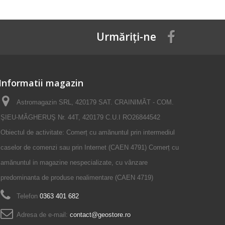
Urmăriți-ne
Informatii magazin
Astromagazin SRL, 420179 SAT. CRAINIMĂT - COM.
ŞIEU-MĂGHERUŞ Nr. 44T, 420179 C.U.I RO26844542
Obiectul de activitate: Comerț cu amănuntul prin intermediul
caselor de comenzi sau prin Internet (CAEN 4791) Comerț cu
amănuntul in magazine nespecializate, cu vânzare
predominanta de produse nealimentare (CAEN 4719)
Telefon
0363 401 682
Adresa de e-mail:
contact@geostore.ro