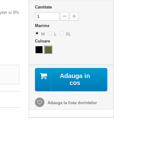
Cantitate
nylon si 8%
Marime
M
L
XL
Culoare
Adauga in
cos
.
Adauga la lista dorintelor