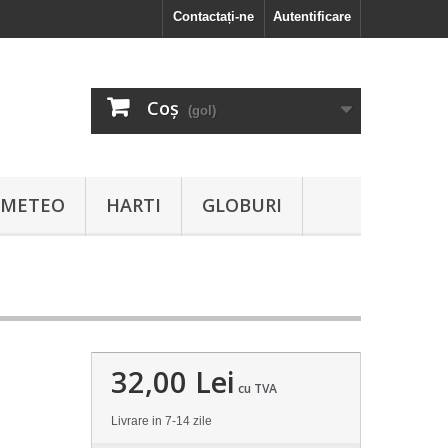
Contactați-ne
Autentificare
Coş
(gol)
I METEO
HARTI
GLOBURI
32,00 Lei
cu TVA
Livrare in 7-14 zile