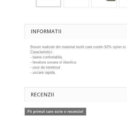
INFORMATII
Boxeri realizati din material textil care contin 92% nylon s
Caracteristici:
- taiere confortabila
- tesatura usoara si elastica
- usor de intretinut
- uscare rapida.
RECENZII
Fii primul care scrie o recenzie!