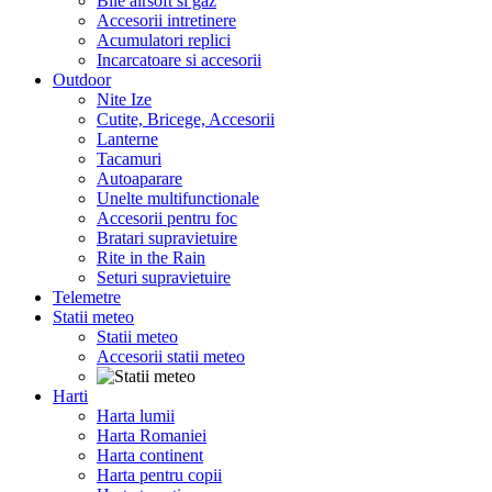
Bile airsoft si gaz
Accesorii intretinere
Acumulatori replici
Incarcatoare si accesorii
Outdoor
Nite Ize
Cutite, Bricege, Accesorii
Lanterne
Tacamuri
Autoaparare
Unelte multifunctionale
Accesorii pentru foc
Bratari supravietuire
Rite in the Rain
Seturi supravietuire
Telemetre
Statii meteo
Statii meteo
Accesorii statii meteo
Harti
Harta lumii
Harta Romaniei
Harta continent
Harta pentru copii