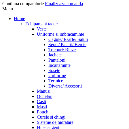
Continua cumparaturie
Finalizeaza comanda
Menu
Home
Echipament tactic
Veste
Uniforme si imbracaminte
Cagule/ Esarfe/ Saluri
Sepci/ Palarii/ Berete
Tricouri/ Bluze
Jachete
Pantaloni
Incaltaminte
Sosete
Uniforme
Termice
Diverse/ Accesorii
Manusi
Ochelari
Casti
Masti
Pouch
Curele si chingi
Sisteme de hidratare
Huse si genti