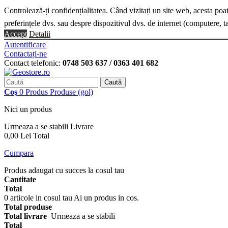
Controlează-ți confidențialitatea. Când vizitați un site web, acesta poa
preferințele dvs. sau despre dispozitivul dvs. de internet (computere, t
Accept
Detalii
Autentificare
Contactați-ne
Contact telefonic:
0748 503 637 / 0363 401 682
Caută
Coş
0
Produs
Produse
(gol)
Nici un produs
Urmeaza a se stabili
Livrare
0,00 Lei
Total
Cumpara
Produs adaugat cu succes la cosul tau
Cantitate
Total
0
articole in cosul tau
Ai un produs in cos.
Total produse
Total livrare
Urmeaza a se stabili
Total