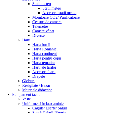
Statii meteo
Statii meteo
Accesorii statii meteo
Monitoare CO2/ Purificatoare
Ceasuri de camera
Telemetre
Camere vânat
Diverse
Harti
Harta lumii
Harta Romaniei
Harta continent
Harta pentru copii
Harta tematica
Harti ale tarilor
Accesorii harti
Drapele
Globuri
Resigilate / Bazar
Materiale didactice
Echipament tactic
Veste
Uniforme si imbracaminte
Cagule/ Esarfe/ Saluri
Sepci/ Palarii/ Berete