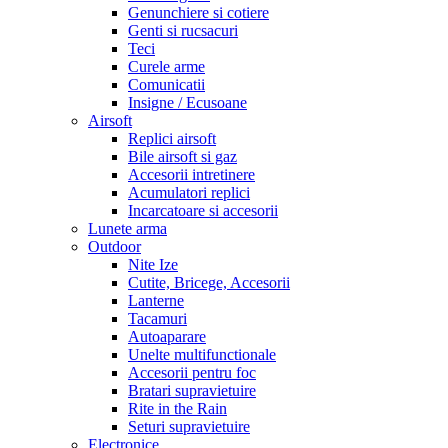
Genunchiere si cotiere
Genti si rucsacuri
Teci
Curele arme
Comunicatii
Insigne / Ecusoane
Airsoft
Replici airsoft
Bile airsoft si gaz
Accesorii intretinere
Acumulatori replici
Incarcatoare si accesorii
Lunete arma
Outdoor
Nite Ize
Cutite, Bricege, Accesorii
Lanterne
Tacamuri
Autoaparare
Unelte multifunctionale
Accesorii pentru foc
Bratari supravietuire
Rite in the Rain
Seturi supravietuire
Electronice