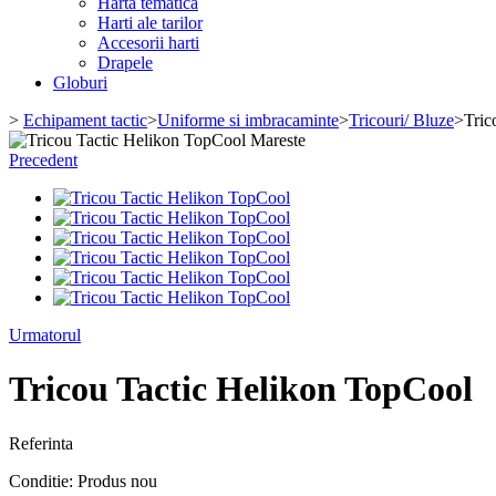
Harta tematica
Harti ale tarilor
Accesorii harti
Drapele
Globuri
>
Echipament tactic
>
Uniforme si imbracaminte
>
Tricouri/ Bluze
>
Tric
Mareste
Precedent
Urmatorul
Tricou Tactic Helikon TopCool
Referinta
Conditie:
Produs nou