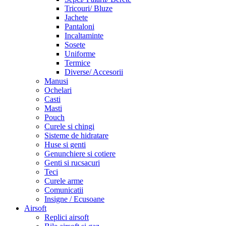
Tricouri/ Bluze
Jachete
Pantaloni
Incaltaminte
Sosete
Uniforme
Termice
Diverse/ Accesorii
Manusi
Ochelari
Casti
Masti
Pouch
Curele si chingi
Sisteme de hidratare
Huse si genti
Genunchiere si cotiere
Genti si rucsacuri
Teci
Curele arme
Comunicatii
Insigne / Ecusoane
Airsoft
Replici airsoft