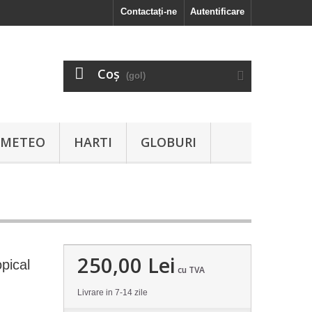
Contactați-ne
Autentificare
Coş
(gol)
I METEO
HARTI
GLOBURI
250,00 Lei
pical
cu TVA
Livrare in 7-14 zile