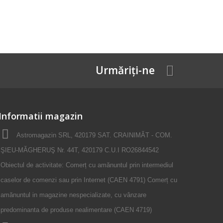
Urmăriți-ne
Informatii magazin
Astromagazin SRL, 420179 SAT. CRAINIMĂT - COM.
ŞIEU-MĂGHERUŞ Nr. 44T, 420179 C.U.I RO26844542
Obiectul de activitate: Comerț cu amănuntul prin intermediul
caselor de comenzi sau prin Internet (CAEN 4791) Comerț cu
amănuntul in magazine nespecializate, cu vânzare
predominanta de produse nealimentare (CAEN 4719)