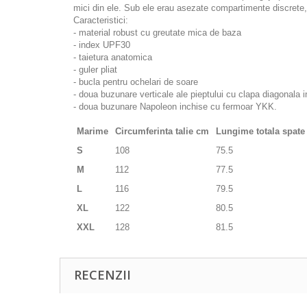
mici din ele. Sub ele erau asezate compartimente discrete
Caracteristici:
- material robust cu greutate mica de baza
- index UPF30
- taietura anatomica
- guler pliat
- bucla pentru ochelari de soare
- doua buzunare verticale ale pieptului cu clapa diagonala i
- doua buzunare Napoleon inchise cu fermoar YKK.
Marime
Circumferinta talie cm
Lungime totala spat
S
108
75.5
M
112
77.5
L
116
79.5
XL
122
80.5
XXL
128
81.5
RECENZII