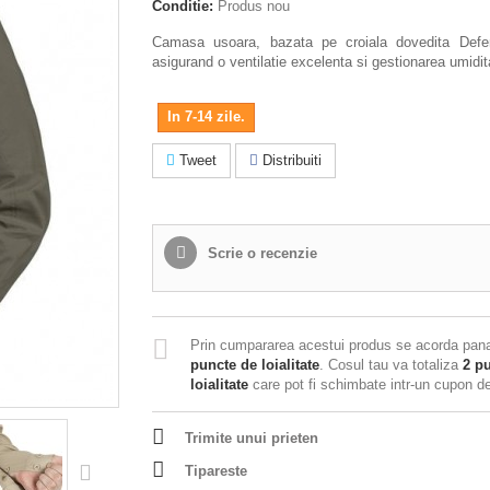
Conditie:
Produs nou
Camasa usoara, bazata pe croiala dovedita Def
asigurand o ventilatie excelenta si gestionarea umidita
In 7-14 zile.
Tweet
Distribuiti
Scrie o recenzie
Prin cumpararea acestui produs se acorda pan
puncte de loialitate
. Cosul tau va totaliza
2
pu
loialitate
care pot fi schimbate intr-un cupon 
Trimite unui prieten
Tipareste