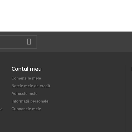
Contul meu
Comenzile mele
Notele mele de credit
Adresele mele
Informaţii personale
te
Cupoanele mele