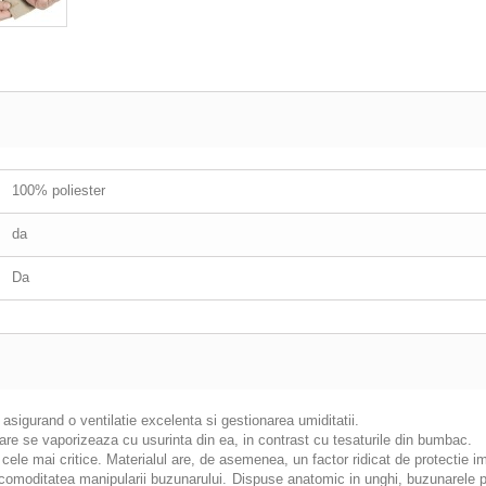
100% poliester
da
Da
igurand o ventilatie excelenta si gestionarea umiditatii.
are se vaporizeaza cu usurinta din ea, in contrast cu tesaturile din bumbac.
 cele mai critice. Materialul are, de asemenea, un factor ridicat de protectie i
 comoditatea manipularii buzunarului. Dispuse anatomic in unghi, buzunarele pie