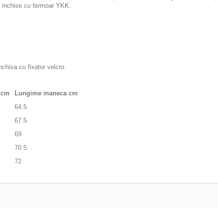
, inchise cu fermoar YKK.
nchisa cu fixator velcro
e cm
Lungime maneca cm
64.5
67.5
69
70.5
72