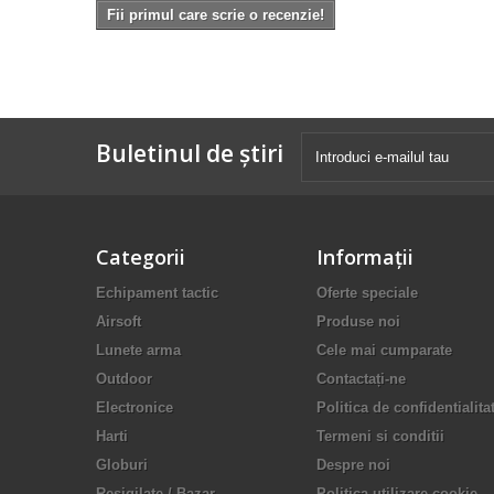
Fii primul care scrie o recenzie!
Buletinul de știri
Categorii
Informaţii
Echipament tactic
Oferte speciale
Airsoft
Produse noi
Lunete arma
Cele mai cumparate
Outdoor
Contactați-ne
Electronice
Politica de confidentialita
Harti
Termeni si conditii
Globuri
Despre noi
Resigilate / Bazar
Politica utilizare cookie