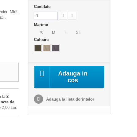
Cantitate
ender Mk2,
tii.
Marime
S
M
L
XL
Culoare
Adauga in
cos
a la
2
Adauga la lista dorintelor
ncte de
de
2,00 Lei
.