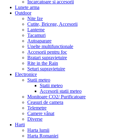
Incarcatoare si accesorii
Lunete arma
Outdoor
Nite Ize
Cutite, Bricege, Accesorii
Lanterne
Tacamuri
Autoaparare
Unelte multifunctionale
Accesorii pentru foc
Bratari supravietuire
Rite in the Rain
Seturi supravietuire
Electronice
Statii meteo
Statii meteo
Accesorii statii meteo
Monitoare CO2/ Purificatoare
Ceasuri de camera
Telemetre
Camere vânat
Diverse
Harti
Harta lumii
Harta Romaniei