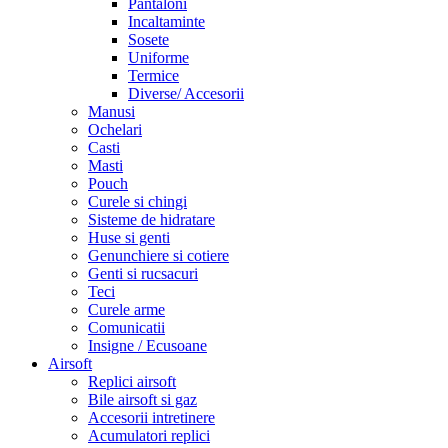
Pantaloni
Incaltaminte
Sosete
Uniforme
Termice
Diverse/ Accesorii
Manusi
Ochelari
Casti
Masti
Pouch
Curele si chingi
Sisteme de hidratare
Huse si genti
Genunchiere si cotiere
Genti si rucsacuri
Teci
Curele arme
Comunicatii
Insigne / Ecusoane
Airsoft
Replici airsoft
Bile airsoft si gaz
Accesorii intretinere
Acumulatori replici