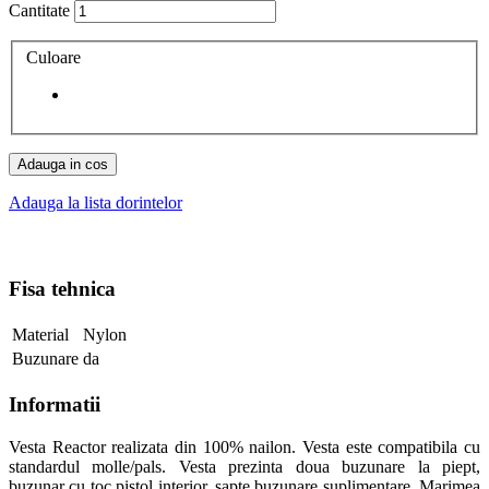
Cantitate
Culoare
Adauga in cos
Adauga la lista dorintelor
Fisa tehnica
Material
Nylon
Buzunare
da
Informatii
Vesta Reactor realizata din 100% nailon. Vesta este compatibila cu
standardul molle/pals. Vesta prezinta doua buzunare la piept,
buzunar cu toc pistol interior, sapte buzunare suplimentare. Marimea