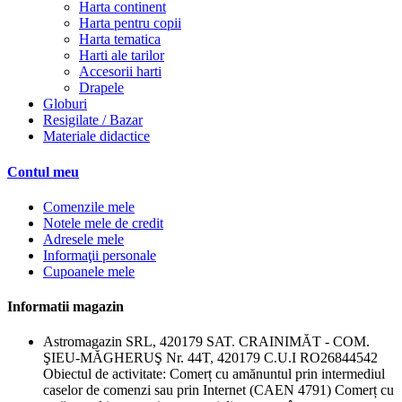
Harta continent
Harta pentru copii
Harta tematica
Harti ale tarilor
Accesorii harti
Drapele
Globuri
Resigilate / Bazar
Materiale didactice
Contul meu
Comenzile mele
Notele mele de credit
Adresele mele
Informaţii personale
Cupoanele mele
Informatii magazin
Astromagazin SRL, 420179 SAT. CRAINIMĂT - COM.
ŞIEU-MĂGHERUŞ Nr. 44T, 420179 C.U.I RO26844542
Obiectul de activitate: Comerț cu amănuntul prin intermediul
caselor de comenzi sau prin Internet (CAEN 4791) Comerț cu