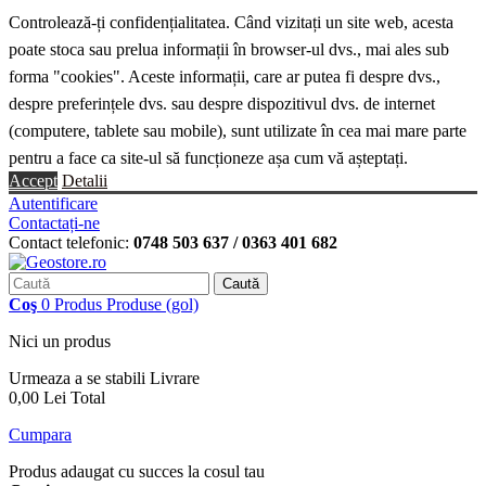
Controlează-ți confidențialitatea. Când vizitați un site web, acesta
poate stoca sau prelua informații în browser-ul dvs., mai ales sub
forma "cookies". Aceste informații, care ar putea fi despre dvs.,
despre preferințele dvs. sau despre dispozitivul dvs. de internet
(computere, tablete sau mobile), sunt utilizate în cea mai mare parte
pentru a face ca site-ul să funcționeze așa cum vă așteptați.
Accept
Detalii
Autentificare
Contactați-ne
Contact telefonic:
0748 503 637 / 0363 401 682
Caută
Coş
0
Produs
Produse
(gol)
Nici un produs
Urmeaza a se stabili
Livrare
0,00 Lei
Total
Cumpara
Produs adaugat cu succes la cosul tau