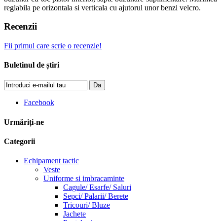
reglabila pe orizontala si verticala cu ajutorul unor benzi velcro.
Recenzii
Fii primul care scrie o recenzie!
Buletinul de știri
Da
Facebook
Urmăriți-ne
Categorii
Echipament tactic
Veste
Uniforme si imbracaminte
Cagule/ Esarfe/ Saluri
Sepci/ Palarii/ Berete
Tricouri/ Bluze
Jachete